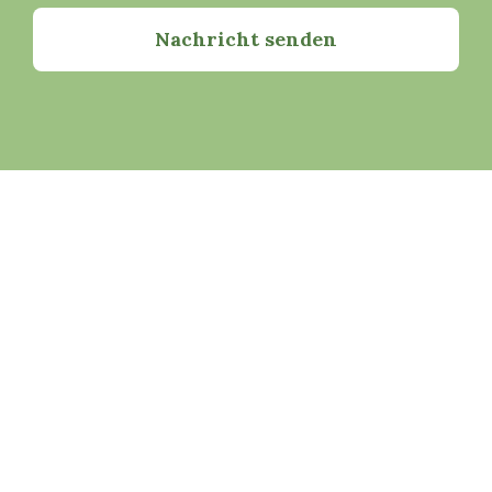
Nachricht senden
Copyright © 2023 Lisa Gottschall – Foodissimo. Alle
Rechte vorbehalten.
AGBs
Datenschutzerklärung
Impressum
Aktuelles