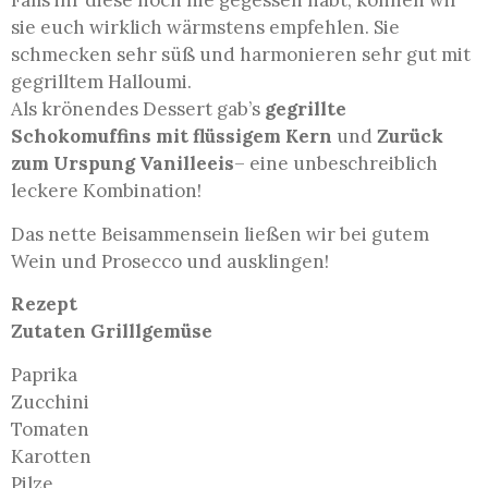
Falls ihr diese noch nie gegessen habt, können wir
sie euch wirklich wärmstens empfehlen. Sie
schmecken sehr süß und harmonieren sehr gut mit
gegrilltem Halloumi.
Als krönendes Dessert gab’s
gegrillte
Schokomuffins mit flüssigem Kern
und
Zurück
zum Urspung Vanilleeis
– eine unbeschreiblich
leckere Kombination!
Das nette Beisammensein ließen wir bei gutem
Wein und Prosecco und ausklingen!
Rezept
Zutaten Grilllgemüse
Paprika
Zucchini
Tomaten
Karotten
Pilze