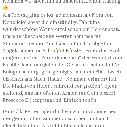
Kommen wir aber nun zu unserem kleinen Ausflug
Am Freitag ging es los, gemeinsam mit Nora von
Nonolicious
war die einstündige Fahrt ins
wunderschöne Weinviertel schon ein Heidenspaß.
Das eher bescheidene Wetter hat unserer
Stimmung bei der Fahrt absolut nichts abgetan.
Angekommen im
Schlafgut Küssler
, einem liebevoll
eingerichteten „Ferienhäuschen“ des Weinguts der
Familie, kam uns gleich der Geruch frischer, heißer
Bolognese entgegen, gefolgt von einem Bild, das ein
bisschen ans Nach-Hause –Kommen erinnert hat.
Die Mädls von Hofer , rührend vor großen Töpfen
stehend, uns mit offenen Armen (und ein bisserl
Prosecco :D) empfangend. Einfach schön!
Ganz á la Ferienlager durften wir uns dann eines
der gemütlichen Zimmer aussuchen und auch
gleich beziehen. Als schließlich alle anderen