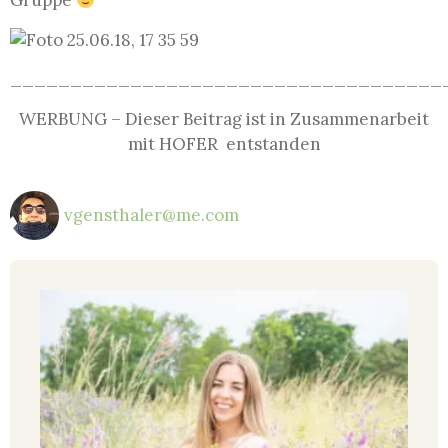
Gruppe
____________________________________
WERBUNG – Dieser Beitrag ist in Zusammenarbeit
mit HOFER entstanden
vgensthaler@me.com
Da
ic
wi
Jun
202