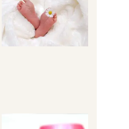
– ich
komme
wieder,
keine
Frage
May 25,
2022
Brustkrebs
–
Prävention,