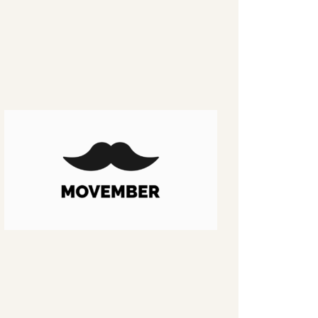
Last days
of
Movember
November 28,
2020