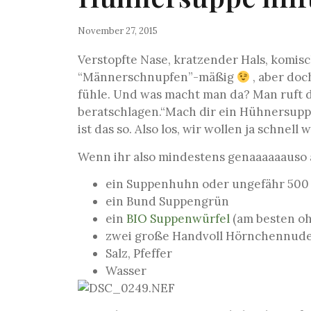
November 27, 2015
Verstopfte Nase, kratzender Hals, komisch
“Männerschnupfen”-mäßig
, aber doc
fühle. Und was macht man da? Man ruft d
beratschlagen.
“Mach dir ein Hühnersupper
ist das so. Also los, wir wollen ja schne
Wenn ihr also mindestens genaaaaaauso ar
ein Suppenhuhn oder ungefähr 500 
ein Bund Suppengrün
ein
BIO Suppenwürfel
(am besten oh
zwei große Handvoll Hörnchennudel
Salz, Pfeffer
Wasser