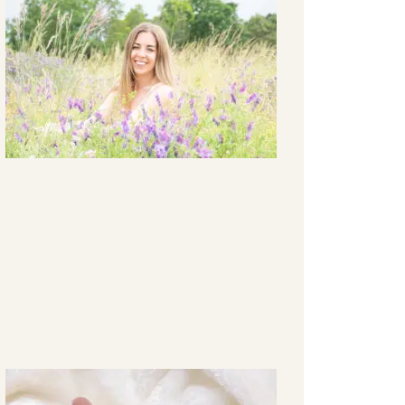
ich
wieder!
June 7,
2023
Kurze
Pause