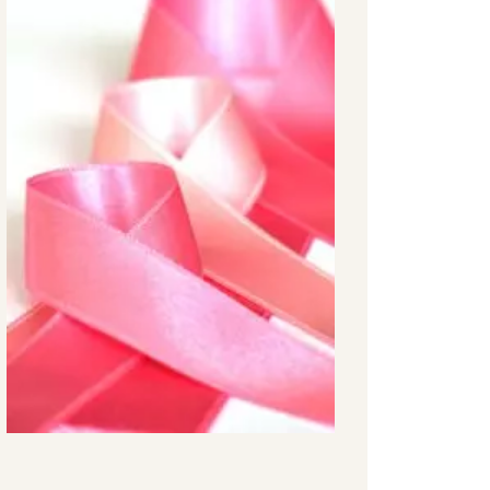
Therapie
und was
man sonst
noch
wissen
sollte
July 19, 2021