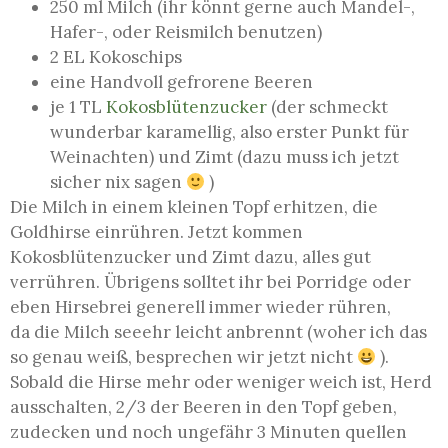
250 ml Milch (ihr könnt gerne auch Mandel-,
Hafer-, oder Reismilch benutzen)
2 EL Kokoschips
eine Handvoll gefrorene Beeren
je 1 TL
Kokosblütenzucker
(der schmeckt
wunderbar karamellig, also erster Punkt für
Weinachten) und Zimt (dazu muss ich jetzt
sicher nix sagen
)
Die Milch in einem kleinen Topf erhitzen, die
Goldhirse einrühren. Jetzt kommen
Kokosblütenzucker und Zimt dazu, alles gut
verrühren. Übrigens solltet ihr bei Porridge oder
eben Hirsebrei generell immer wieder rühren,
da die Milch seeehr leicht anbrennt (woher ich das
so genau weiß, besprechen wir jetzt nicht
).
Sobald die Hirse mehr oder weniger weich ist, Herd
ausschalten, 2/3 der Beeren in den Topf geben,
zudecken und noch ungefähr 3 Minuten quellen