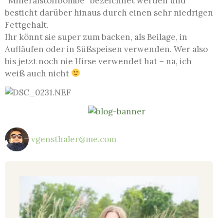
“Mineralstoffbombe” bezeichnet werden und
besticht darüber hinaus durch einen sehr niedrigen
Fettgehalt.
Ihr könnt sie super zum backen, als Beilage, in
Aufläufen oder in Süßspeisen verwenden. Wer also
bis jetzt noch nie Hirse verwendet hat – na, ich
weiß auch nicht
vgensthaler@me.com
Da
ic
wi
Jun
202