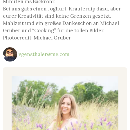
Minuten ins Backrohr.
Bei uns gabs einen Joghurt-Kräuterdip dazu, aber
eurer Kreativität sind keine Grenzen gesetzt.
Mahlzeit und ein großes Dankeschön an Michael
Gruber und “Cooking” für die tollen Bilder.
Photocredit: Michael Gruber
vgensthaler@me.com
Da
ic
wi
Jun
202